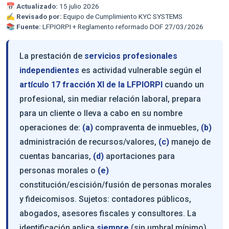
📅
Actualizado:
15 julio 2026
✍️
Revisado por:
Equipo de Cumplimiento KYC SYSTEMS
📚
Fuente:
LFPIORPI + Reglamento reformado DOF 27/03/2026
La prestación de
servicios profesionales
independientes
es actividad vulnerable según el
artículo 17 fracción XI de la LFPIORPI
cuando un
profesional, sin mediar relación laboral, prepara
para un cliente o lleva a cabo en su nombre
operaciones de:
(a)
compraventa de inmuebles,
(b)
administración de recursos/valores,
(c)
manejo de
cuentas bancarias,
(d)
aportaciones para
personas morales o
(e)
constitución/escisión/fusión de personas morales
y fideicomisos. Sujetos: contadores públicos,
abogados, asesores fiscales y consultores. La
identificación aplica
siempre
(sin umbral mínimo).