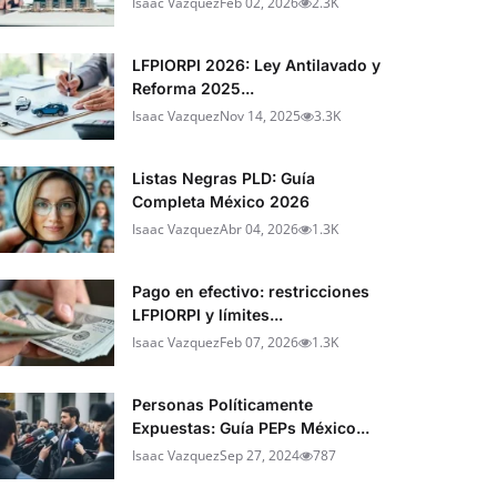
Isaac Vazquez
Feb 02, 2026
2.3K
LFPIORPI 2026: Ley Antilavado y
Reforma 2025...
Isaac Vazquez
Nov 14, 2025
3.3K
Listas Negras PLD: Guía
Completa México 2026
Isaac Vazquez
Abr 04, 2026
1.3K
Pago en efectivo: restricciones
LFPIORPI y límites...
Isaac Vazquez
Feb 07, 2026
1.3K
Personas Políticamente
Expuestas: Guía PEPs México...
Isaac Vazquez
Sep 27, 2024
787