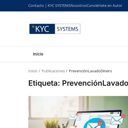
Contacto | KYC SYSTEMS
Nosotros
Conviértete en Autor
Inicio
Inicio
Publicaciones
PrevenciónLavadoDinero
Etiqueta: PrevenciónLavad