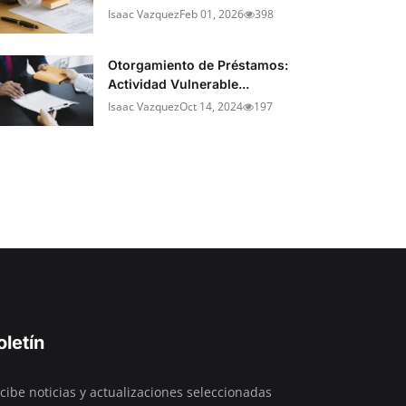
Isaac Vazquez
Feb 01, 2026
398
Otorgamiento de Préstamos:
Actividad Vulnerable...
Isaac Vazquez
Oct 14, 2024
197
oletín
cibe noticias y actualizaciones seleccionadas