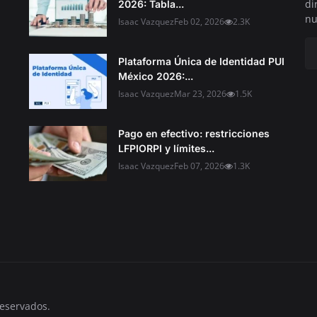
di
2026: Tabla...
nu
Isaac Vazquez
Feb 02, 2026
2.3K
Plataforma Única de Identidad PUI
México 2026:...
Isaac Vazquez
Mar 23, 2026
1.5K
Pago en efectivo: restricciones
LFPIORPI y límites...
Isaac Vazquez
Feb 07, 2026
1.3K
eservados.