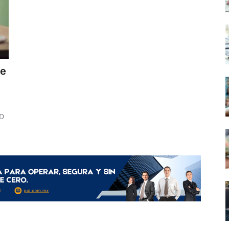
de
LD