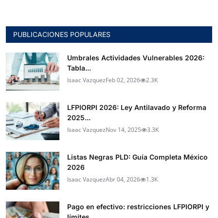
PUBLICACIONES POPULARES
Umbrales Actividades Vulnerables 2026:
Tabla...
Isaac Vazquez
Feb 02, 2026
2.3K
LFPIORPI 2026: Ley Antilavado y Reforma
2025...
Isaac Vazquez
Nov 14, 2025
3.3K
Listas Negras PLD: Guía Completa México
2026
Isaac Vazquez
Abr 04, 2026
1.3K
Pago en efectivo: restricciones LFPIORPI y
límites...