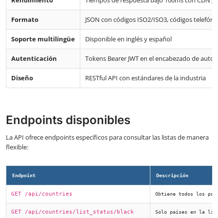
Rendimiento
Tiempos de respuesta bajo 100ms con CDN gl
Formato
JSON con códigos ISO2/ISO3, códigos telefóni
Soporte multilingüe
Disponible en inglés y español
Autenticación
Tokens Bearer JWT en el encabezado de autor
Diseño
RESTful API con estándares de la industria
Endpoints disponibles
La API ofrece endpoints específicos para consultar las listas de manera
flexible:
Endpoint
Descripción
GET /api/countries
Obtiene todos los paí
GET /api/countries/list_status/black
Solo países en la lis