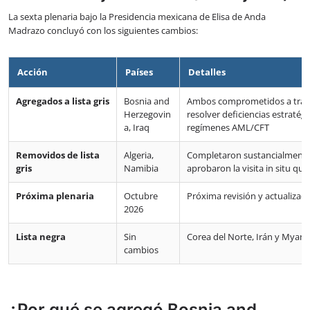
La sexta plenaria bajo la Presidencia mexicana de Elisa de Anda
Madrazo concluyó con los siguientes cambios:
Acción
Países
Detalles
Agregados a lista gris
Bosnia and
Ambos comprometidos a traba
Herzegovin
resolver deficiencias estratégi
a, Iraq
regímenes AML/CFT
Removidos de lista
Algeria,
Completaron sustancialmente 
gris
Namibia
aprobaron la visita in situ qu
Próxima plenaria
Octubre
Próxima revisión y actualizació
2026
Lista negra
Sin
Corea del Norte, Irán y Mya
cambios
¿Por qué se agregó Bosnia and