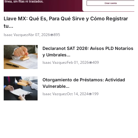
Llave MX: Qué Es, Para Qué Sirve y Cómo Registrar
tu...
Isaac Vazquez
Abr 07, 2026
895
Declaranot SAT 2026: Avisos PLD Notarios
y Umbrales...
Isaac Vazquez
Feb 01, 2026
409
Otorgamiento de Préstamos: Actividad
Vulnerable...
Isaac Vazquez
Oct 14, 2024
199