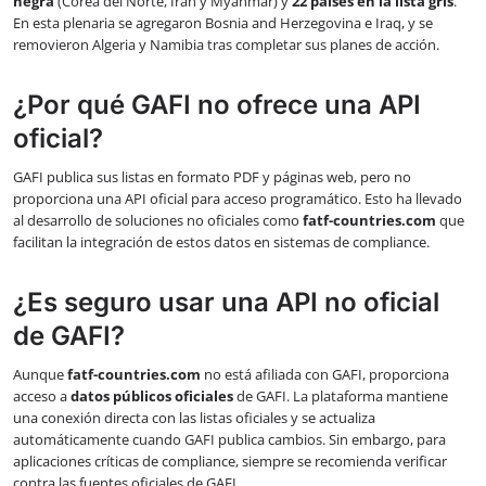
negra
(Corea del Norte, Irán y Myanmar) y
22 países en la lista gris
.
En esta plenaria se agregaron Bosnia and Herzegovina e Iraq, y se
removieron Algeria y Namibia tras completar sus planes de acción.
¿Por qué GAFI no ofrece una API
oficial?
GAFI publica sus listas en formato PDF y páginas web, pero no
proporciona una API oficial para acceso programático. Esto ha llevado
al desarrollo de soluciones no oficiales como
fatf-countries.com
que
facilitan la integración de estos datos en sistemas de compliance.
¿Es seguro usar una API no oficial
de GAFI?
Aunque
fatf-countries.com
no está afiliada con GAFI, proporciona
acceso a
datos públicos oficiales
de GAFI. La plataforma mantiene
una conexión directa con las listas oficiales y se actualiza
automáticamente cuando GAFI publica cambios. Sin embargo, para
aplicaciones críticas de compliance, siempre se recomienda verificar
contra las fuentes oficiales de GAFI.