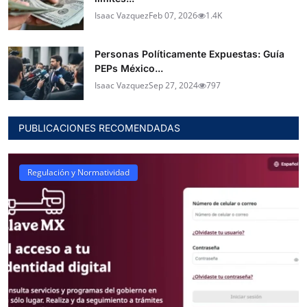
Isaac Vazquez
Feb 07, 2026
1.4K
Personas Políticamente Expuestas: Guía
PEPs México...
Isaac Vazquez
Sep 27, 2024
797
PUBLICACIONES RECOMENDADAS
Regulación y Normatividad