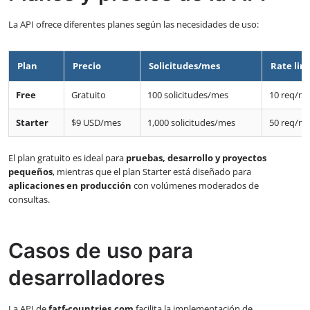
La API ofrece diferentes planes según las necesidades de uso:
Plan
Precio
Solicitudes/mes
Rate lim
Free
Gratuito
100 solicitudes/mes
10 req/mi
Starter
$9 USD/mes
1,000 solicitudes/mes
50 req/mi
El plan gratuito es ideal para
pruebas, desarrollo y proyectos
pequeños
, mientras que el plan Starter está diseñado para
aplicaciones en producción
con volúmenes moderados de
consultas.
Casos de uso para
desarrolladores
La API de
fatf-countries.com
facilita la implementación de