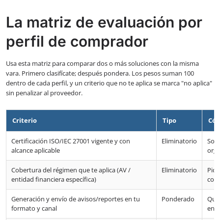
La matriz de evaluación por
perfil de comprador
Usa esta matriz para comparar dos o más soluciones con la misma
vara. Primero clasifícate; después pondera. Los pesos suman 100
dentro de cada perfil, y un criterio que no te aplica se marca "no aplica"
sin penalizar al proveedor.
Criterio
Tipo
Cóm
Certificación ISO/IEC 27001 vigente y con
Eliminatorio
Solic
alcance aplicable
orga
Cobertura del régimen que te aplica (AV /
Eliminatorio
Pide
entidad financiera específica)
conc
Generación y envío de avisos/reportes en tu
Ponderado
Que 
formato y canal
enví