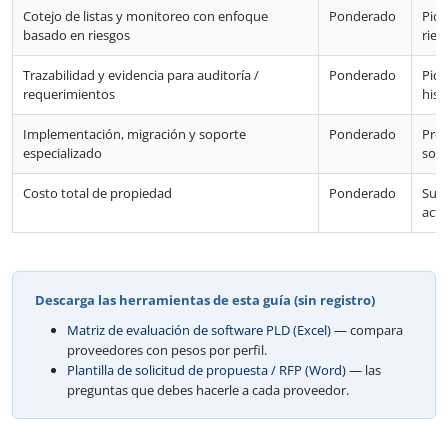
Cotejo de listas y monitoreo con enfoque
Ponderado
Pide
basado en riesgos
ries
Trazabilidad y evidencia para auditoría /
Ponderado
Pide
requerimientos
hist
Implementación, migración y soporte
Ponderado
Preg
especializado
sopo
Costo total de propiedad
Ponderado
Suma
actu
Descarga las herramientas de esta guía (sin registro)
Matriz de evaluación de software PLD (Excel)
— compara
proveedores con pesos por perfil.
Plantilla de solicitud de propuesta / RFP (Word)
— las
preguntas que debes hacerle a cada proveedor.