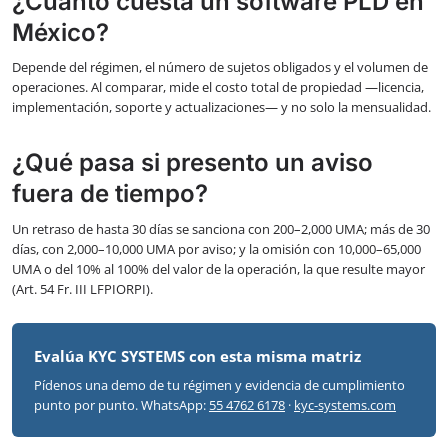
¿Cuánto cuesta un software PLD en
México?
Depende del régimen, el número de sujetos obligados y el volumen de
operaciones. Al comparar, mide el costo total de propiedad —licencia,
implementación, soporte y actualizaciones— y no solo la mensualidad.
¿Qué pasa si presento un aviso
fuera de tiempo?
Un retraso de hasta 30 días se sanciona con 200–2,000 UMA; más de 30
días, con 2,000–10,000 UMA por aviso; y la omisión con 10,000–65,000
UMA o del 10% al 100% del valor de la operación, la que resulte mayor
(Art. 54 Fr. III LFPIORPI).
Evalúa KYC SYSTEMS con esta misma matriz
Pídenos una demo de tu régimen y evidencia de cumplimiento
punto por punto. WhatsApp:
55 4762 6178
·
kyc-systems.com