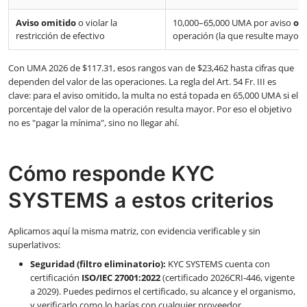
Aviso omitido
o violar la
10,000–65,000 UMA por aviso
o
1
restricción de efectivo
operación (la que resulte mayor)
Con UMA 2026 de $117.31, esos rangos van de $23,462 hasta cifras que
dependen del valor de las operaciones. La regla del Art. 54 Fr. III es
clave: para el aviso omitido, la multa no está topada en 65,000 UMA si el
porcentaje del valor de la operación resulta mayor. Por eso el objetivo
no es "pagar la mínima", sino no llegar ahí.
Cómo responde KYC
SYSTEMS a estos criterios
Aplicamos aquí la misma matriz, con evidencia verificable y sin
superlativos:
Seguridad (filtro eliminatorio):
KYC SYSTEMS cuenta con
certificación
ISO/IEC 27001:2022
(certificado 2026CRI-446, vigente
a 2029). Puedes pedirnos el certificado, su alcance y el organismo,
y verificarlo como lo harías con cualquier proveedor.