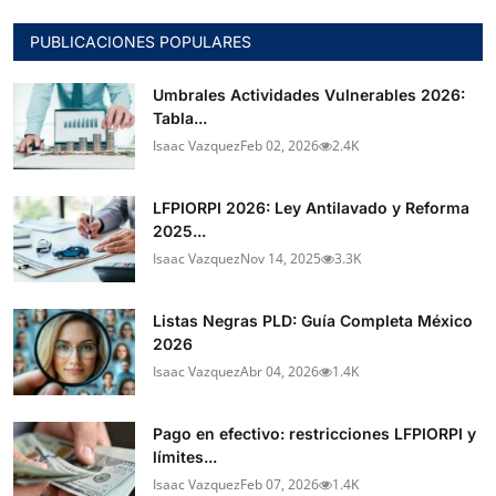
PUBLICACIONES POPULARES
Umbrales Actividades Vulnerables 2026:
Tabla...
Isaac Vazquez
Feb 02, 2026
2.4K
LFPIORPI 2026: Ley Antilavado y Reforma
2025...
Isaac Vazquez
Nov 14, 2025
3.3K
Listas Negras PLD: Guía Completa México
2026
Isaac Vazquez
Abr 04, 2026
1.4K
Pago en efectivo: restricciones LFPIORPI y
límites...
Isaac Vazquez
Feb 07, 2026
1.4K