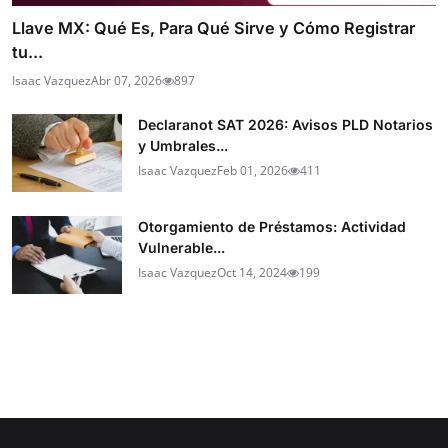
Llave MX: Qué Es, Para Qué Sirve y Cómo Registrar
tu...
Isaac Vazquez
Abr 07, 2026
897
Declaranot SAT 2026: Avisos PLD Notarios
y Umbrales...
Isaac Vazquez
Feb 01, 2026
411
Otorgamiento de Préstamos: Actividad
Vulnerable...
Isaac Vazquez
Oct 14, 2024
199