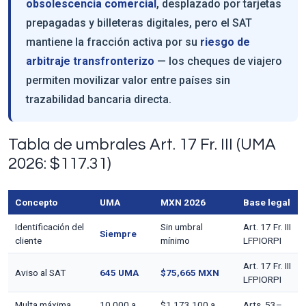
obsolescencia comercial
, desplazado por tarjetas
prepagadas y billeteras digitales, pero el SAT
mantiene la fracción activa por su
riesgo de
arbitraje transfronterizo
— los cheques de viajero
permiten movilizar valor entre países sin
trazabilidad bancaria directa.
Tabla de umbrales Art. 17 Fr. III (UMA
2026: $117.31)
Concepto
UMA
MXN 2026
Base legal
Identificación del
Sin umbral
Art. 17 Fr. III
Siempre
cliente
mínimo
LFPIORPI
Art. 17 Fr. III
Aviso al SAT
645 UMA
$75,665 MXN
LFPIORPI
Multa máxima
10,000 a
$1,173,100 a
Arts. 53–