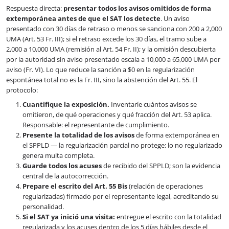
Respuesta directa:
presentar todos los avisos omitidos de forma
extemporánea antes de que el SAT los detecte
. Un aviso
presentado con 30 días de retraso o menos se sanciona con 200 a 2,000
UMA (Art. 53 Fr. III); si el retraso excede los 30 días, el tramo sube a
2,000 a 10,000 UMA (remisión al Art. 54 Fr. II); y la omisión descubierta
por la autoridad sin aviso presentado escala a 10,000 a 65,000 UMA por
aviso (Fr. VI). Lo que reduce la sanción a $0 en la regularización
espontánea total no es la Fr. III, sino la abstención del Art. 55. El
protocolo:
Cuantifique la exposición.
Inventaríe cuántos avisos se
omitieron, de qué operaciones y qué fracción del Art. 53 aplica.
Responsable: el representante de cumplimiento.
Presente la totalidad de los avisos
de forma extemporánea en
el SPPLD — la regularización parcial no protege: lo no regularizado
genera multa completa.
Guarde todos los acuses
de recibido del SPPLD; son la evidencia
central de la autocorrección.
Prepare el escrito del Art. 55 Bis
(relación de operaciones
regularizadas) firmado por el representante legal, acreditando su
personalidad.
Si el SAT ya inició una visita:
entregue el escrito con la totalidad
regularizada y los acuses dentro de los 5 días hábiles desde el