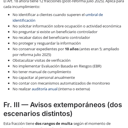
El Art. 18 ahora tiene 12 fracciones (post-reforma julio 2025). Aplica para
cada incumplimiento:
No identificar a clientes cuando superen el
umbral de
identificación
No solicitar información sobre ocupación o actividad económica
No preguntar si existe un beneficiario controlador
No recabar datos del beneficiario controlador
No proteger y resguardar la información
No conservar expedientes por
10 años
(antes eran 5; ampliado
por reforma julio 2025)
Obstaculizar visitas de verificación
No implementar Evaluación Basada en Riesgos (EBR)
No tener manual de cumplimiento
No capacitar al personal anualmente
No contar con mecanismos automatizados de monitoreo
No realizar
auditoría anual
(interna o externa)
Fr. III — Avisos extemporáneos (dos
escenarios distintos)
Esta fracción tiene
dos rangos de multa
según el momento de