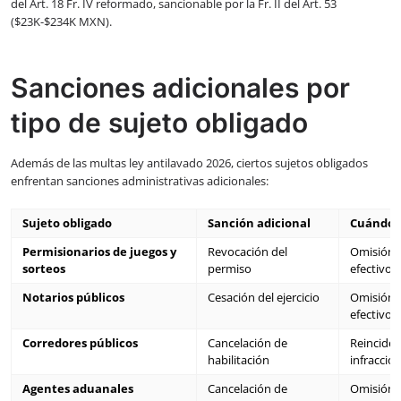
del Art. 18 Fr. IV reformado, sancionable por la Fr. II del Art. 53
($23K-$234K MXN).
Sanciones adicionales por
tipo de sujeto obligado
Además de las multas ley antilavado 2026, ciertos sujetos obligados
enfrentan sanciones administrativas adicionales:
Sujeto obligado
Sanción adicional
Cuándo a
Permisionarios de juegos y
Revocación del
Omisión d
sorteos
permiso
efectivo
Notarios públicos
Cesación del ejercicio
Omisión d
efectivo
Corredores públicos
Cancelación de
Reinciden
habilitación
infracció
Agentes aduanales
Cancelación de
Omisión d