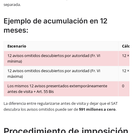
separada.
Ejemplo de acumulación en 12
meses:
Escenario
Cálcu
12 avisos omitidos descubiertos por autoridad (Fr. VI
12 × $
mínima)
12 avisos omitidos descubiertos por autoridad (Fr. VI
12 × $
máxima)
Los mismos 12 avisos presentados extemporáneamente
0
antes de visita + Art. 55 Bis
La diferencia entre regularizarse antes de visita y dejar que el SAT
descubra los avisos omitidos puede ser de
$91 millones a cero
.
Procedimiento de imposición