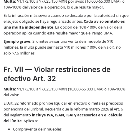
Multa:
$1,173,100 a $7,625,150 MXN por aviso (10,000-65,000 UMA), o
10%-100% del valor de la operación, lo que resulte mayor.
Es la infracción más severa cuando se descubre por la autoridad sin que
el sujeto obligado se haya regularizado antes.
Cada aviso omitido es
una multa independiente
. La opción del 10%-100% del valor de la
operación aplica cuando este resulte mayor que el rango UMA.
Ejemplo grave:
Si omites avisar una venta de inmueble de $10
millones, la multa puede ser hasta $10 millones (100% del valor), no
solo $7.6 millones.
Fr. VII — Violar restricciones de
efectivo Art. 32
Multa:
$1,173,100 a $7,625,150 MXN (10,000-65,000 UMA) o 10%-100%
del valor
El Art. 32 reformado prohíbe liquidar en efectivo o metales preciosos
por encima del umbral. Recuerda que la reforma marzo 2026 al Art. 6
del Reglamento
incluye IVA, ISAN, ISAI y accesorios en el cálculo
del límite
. Aplica a:
Compraventa de inmuebles