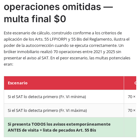
operaciones omitidas —
multa final $0
Este escenario de cálculo, construido conforme a los criterios de
aplicación de los Arts. 55 LFPIORPI y 55 Bis del Reglamento, ilustra el
poder de la autocorrección cuando se ejecuta correctamente. Un
bróker inmobiliario realizó 70 operaciones entre 2021 y 2025 sin
presentar el aviso al SAT. En el peor escenario, las multas potenciales
eran:
Escenario
Cá
Si el SAT lo detecta primero (Fr. VI mínima)
70 × $
Si el SAT lo detecta primero (Fr. VI máxima)
70 × $
Si presenta TODOS los avisos extemporáneamente
ANTES de visita + lista de pecados Art. 55 Bis