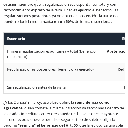
ocasión
, siempre que la regularización sea espontánea, total y con
reconocimiento expreso de la falta. Una vez ejercido el beneficio, las
regularizaciones posteriores ya no obtienen abstención: la autoridad
puede reducir la multa
hasta en un 50%
, de forma discrecional.
Escenario
Efe
Primera regularización espontánea y total (beneficio
Abstención
no ejercido)
Regularizaciones posteriores (beneficio ya ejercido)
Reduc
Sin regularización antes de la visita
M
¿Y los 2 años? En la ley, ese plazo define la
reincidencia como
agravante
: quien comete la misma infracción ya sancionada dentro de
los 2 años inmediatos anteriores puede recibir sanciones mayores e
incluso revocaciones de permisos según el tipo de sujeto obligado —
pero
no "reinicia" el beneficio del Art. 55
, que la ley otorga una sola