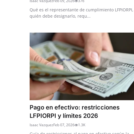
Isaac Vazquez
Feb 09, 2026
376
Qué es el representante de cumplimiento LFPIORPI,
quién debe designarlo, requ...
Pago en efectivo: restricciones
LFPIORPI y límites 2026
Isaac Vazquez
Feb 07, 2026
1.3K
Guía de restricciones al pago en efectivo según la