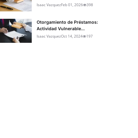
Isaac Vazquez
Feb 01, 2026
398
Otorgamiento de Préstamos:
Actividad Vulnerable...
Isaac Vazquez
Oct 14, 2024
197