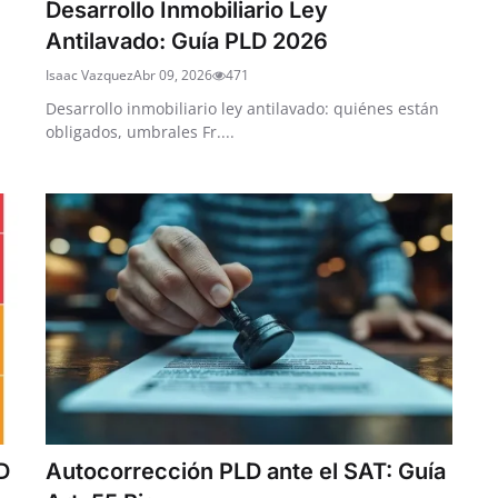
Desarrollo Inmobiliario Ley
Antilavado: Guía PLD 2026
Isaac Vazquez
Abr 09, 2026
471
Desarrollo inmobiliario ley antilavado: quiénes están
obligados, umbrales Fr....
D
Autocorrección PLD ante el SAT: Guía