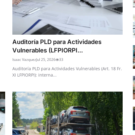
Auditoría PLD para Actividades
Vulnerables (LFPIORPI...
Isaac Vazquez
Jul 25, 2026
33
Auditoría PLD para Actividades Vulnerables (Art. 18 Fr.
XI LFPIORPI): interna...