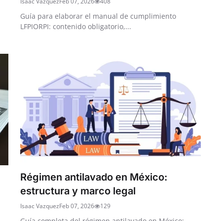
Isaac Vazquez
Feb 07, 2026
408
Guía para elaborar el manual de cumplimiento
LFPIORPI: contenido obligatorio,...
Régimen antilavado en México:
estructura y marco legal
Isaac Vazquez
Feb 07, 2026
129
Guía completa del régimen antilavado en México: