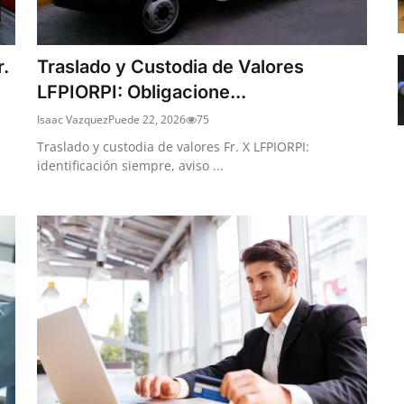
r.
Traslado y Custodia de Valores
LFPIORPI: Obligacione...
Isaac Vazquez
Puede 22, 2026
75
Traslado y custodia de valores Fr. X LFPIORPI:
identificación siempre, aviso ...