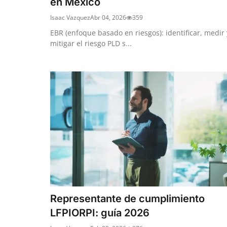
en México
Isaac Vazquez
Abr 04, 2026
359
EBR (enfoque basado en riesgos): identificar, medir 
mitigar el riesgo PLD s...
Representante de cumplimiento
LFPIORPI: guía 2026