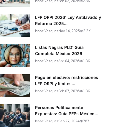
Isaac Vazquez
Feb 02, 2026
2.3K
LFPIORPI 2026: Ley Antilavado y
Reforma 2025...
Isaac Vazquez
Nov 14, 2025
3.3K
Listas Negras PLD: Guía
Completa México 2026
Isaac Vazquez
Abr 04, 2026
1.3K
Pago en efectivo: restricciones
LFPIORPI y límites...
Isaac Vazquez
Feb 07, 2026
1.3K
Personas Políticamente
Expuestas: Guía PEPs México...
Isaac Vazquez
Sep 27, 2024
787