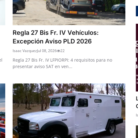
Regla 27 Bis Fr. IV Vehículos:
Excepción Aviso PLD 2026
Isaac Vazquez
Jul 08, 2026
22
el
Regla 27 Bis Fr. IV LFPIORPI: 4 requisitos para no
presentar aviso SAT en ven...
I