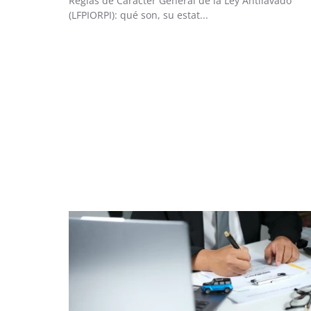
Reglas de Carácter General de la Ley Antilavado
(LFPIORPI): qué son, su estat...