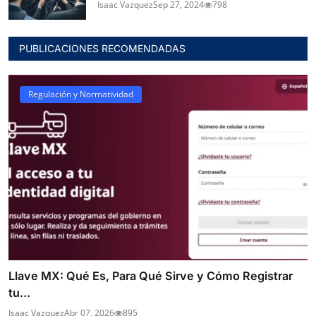
Isaac Vazquez
Sep 27, 2024
798
PUBLICACIONES RECOMENDADAS
Regulación y Normatividad
Llave MX: Qué Es, Para Qué Sirve y Cómo Registrar
tu...
Isaac Vazquez
Abr 07, 2026
895