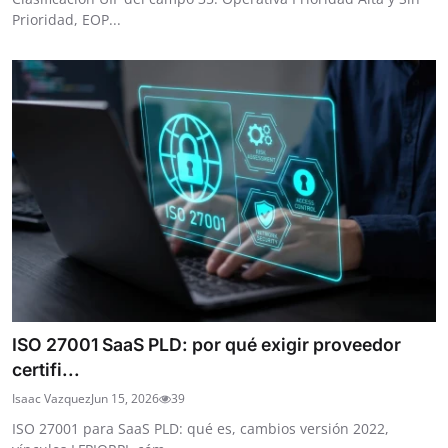
Prioridad, EOP...
ISO 27001 SaaS PLD: por qué exigir proveedor
certifi...
Isaac Vazquez
Jun 15, 2026
39
ISO 27001 para SaaS PLD: qué es, cambios versión 2022,