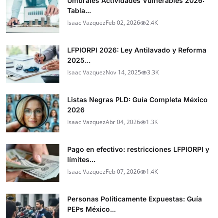
Umbrales Actividades Vulnerables 2026:
Tabla...
Isaac Vazquez
Feb 02, 2026
2.4K
LFPIORPI 2026: Ley Antilavado y Reforma
2025...
Isaac Vazquez
Nov 14, 2025
3.3K
Listas Negras PLD: Guía Completa México
2026
Isaac Vazquez
Abr 04, 2026
1.3K
Pago en efectivo: restricciones LFPIORPI y
límites...
Isaac Vazquez
Feb 07, 2026
1.4K
Personas Políticamente Expuestas: Guía
PEPs México...