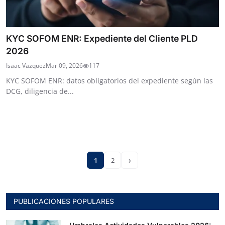
KYC SOFOM ENR: Expediente del Cliente PLD
2026
Isaac Vazquez
Mar 09, 2026
117
KYC SOFOM ENR: datos obligatorios del expediente según las
DCG, diligencia de...
›
1
2
PUBLICACIONES POPULARES