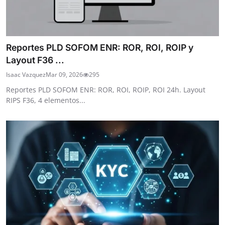
Reportes PLD SOFOM ENR: ROR, ROI, ROIP y
Layout F36 ...
Isaac Vazquez
Mar 09, 2026
295
Reportes PLD SOFOM ENR: ROR, ROI, ROIP, ROI 24h. Layout
RIPS F36, 4 elementos...