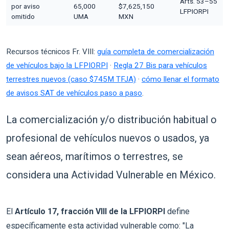
Arts. 53–55
por aviso
65,000
$7,625,150
LFPIORPI
omitido
UMA
MXN
Recursos técnicos Fr. VIII:
guía completa de comercialización
de vehículos bajo la LFPIORPI
·
Regla 27 Bis para vehículos
terrestres nuevos (caso $745M TFJA)
·
cómo llenar el formato
de avisos SAT de vehículos paso a paso
.
La comercialización y/o distribución habitual o
profesional de vehículos nuevos o usados, ya
sean aéreos, marítimos o terrestres, se
considera una Actividad Vulnerable en México.
El
Artículo 17, fracción VIII de la LFPIORPI
define
específicamente esta actividad vulnerable como: "La