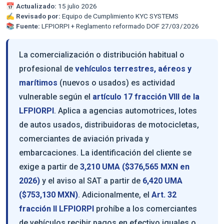
📅
Actualizado:
15 julio 2026
✍️
Revisado por:
Equipo de Cumplimiento KYC SYSTEMS
📚
Fuente:
LFPIORPI + Reglamento reformado DOF 27/03/2026
La comercialización o distribución habitual o
profesional de
vehículos terrestres, aéreos y
marítimos
(nuevos o usados) es actividad
vulnerable según el
artículo 17 fracción VIII de la
LFPIORPI
. Aplica a agencias automotrices, lotes
de autos usados, distribuidoras de motocicletas,
comerciantes de aviación privada y
embarcaciones. La identificación del cliente se
exige a partir de
3,210 UMA ($376,565 MXN en
2026)
y el aviso al SAT a partir de
6,420 UMA
($753,130 MXN)
. Adicionalmente, el
Art. 32
fracción II LFPIORPI
prohíbe a los comerciantes
de vehículos recibir pagos en efectivo iguales o