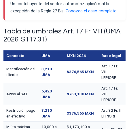
Un contribuyente del sector automotriz aplicó mal la
excepción de la Regla 27 Bis.
Conozca el caso completo
.
Tabla de umbrales Art. 17 Fr. VIII (UMA
2026: $117.31)
Concepto
UMA
MXN 2026
Base legal
Art. 17 Fr.
Identificación del
3,210
$376,565 MXN
VIII
cliente
UMA
LFPIORPI
Art. 17 Fr.
6,420
Aviso al SAT
$753,130 MXN
VIII
UMA
LFPIORPI
Restricción pago
3,210
Art. 32 Fr. II
$376,565 MXN
en efectivo
UMA
LFPIORPI
Multa máxima
10,000 a
$1,173,100 a